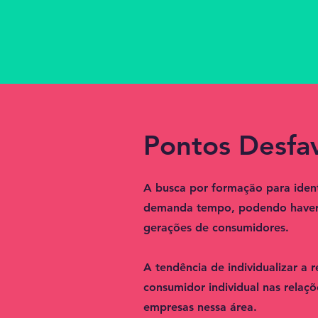
Pontos Desfa
A busca por formação para ident
demanda tempo, podendo haver di
gerações de consumidores.
A tendência de individualizar a
consumidor individual nas relaç
empresas nessa área.