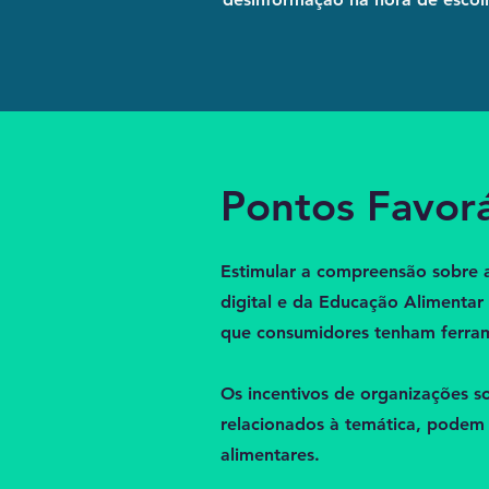
Pontos Favor
Estimular a compreensão sobre a
digital e da Educação Alimentar 
que consumidores tenham ferrame
Os incentivos de organizações s
relacionados à temática, podem
alimentares.