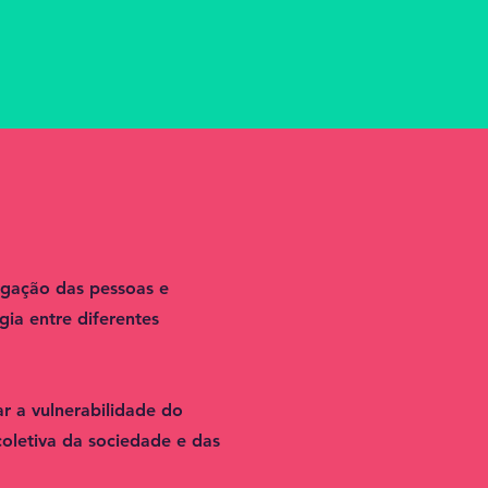
igação das pessoas e
ia entre diferentes
r a vulnerabilidade do
oletiva da sociedade e das