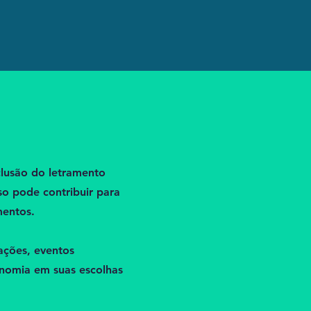
clusão do letramento
so pode contribuir para
mentos.
ações, eventos
onomia em suas escolhas