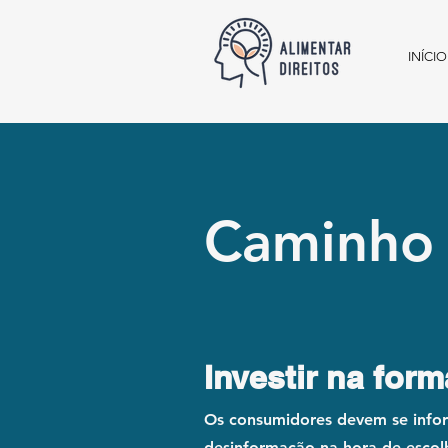
INÍCIO
Caminho
Investir na for
Os consumidores devem se inform
desinformação na hora de escol